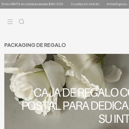
 $160.000
3 cuotas sin interés
Antialérgicos - Waterproof
Envío GRATIS en
PACKAGING DE REGALO