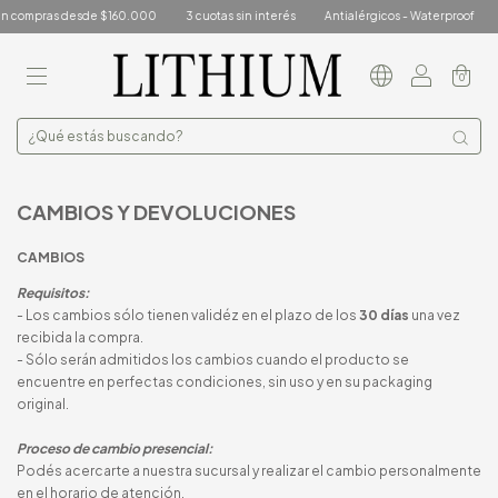
n compras desde $160.000
3 cuotas sin interés
Antialérgicos - Waterproof
E
0
CAMBIOS Y DEVOLUCIONES
CAMBIOS
Requisitos:
- Los cambios sólo tienen validéz en el plazo de los
30 días
una vez
recibida la compra.
- Sólo serán admitidos los cambios cuando el producto se
encuentre en perfectas condiciones, sin uso y en su packaging
original.
Proceso de cambio presencial:
Podés acercarte a nuestra sucursal y realizar el cambio personalmente
en el horario de atención.