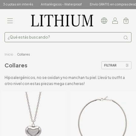
sin interés
Antialérgicos - Waterproof
Envío GRATIS en compras desde $160.0
0
Inicio
.
Collares
Collares
FILTRAR
Hipoalergénicos, no se oxidan y no manchan tu piel. Llevá tu outfit a
otro nivel con estas piezas mega cancheras!