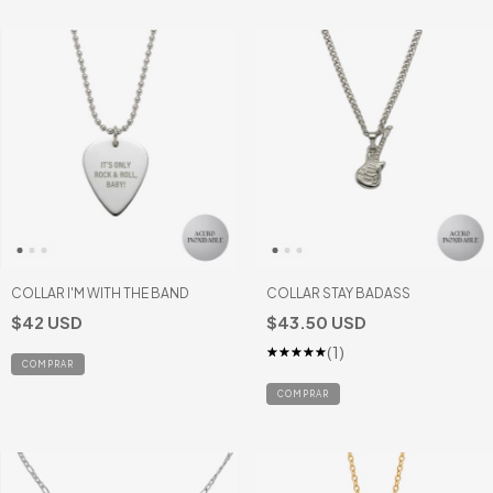
COLLAR I'M WITH THE BAND
COLLAR STAY BADASS
$42 USD
$43.50 USD
(1)