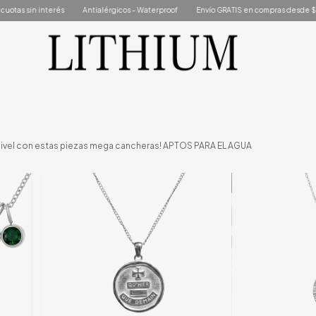
Antialérgicos - Waterproof
Envío GRATIS en compras desde $160.000
3 cuota
ro nivel con estas piezas mega cancheras! APTOS PARA EL AGUA