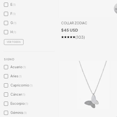
E
(1)
F
(1)
G
COLLAR ZODIAC
(1)
$45 USD
H
(1)
(103)
VER TODOS
SIGNO
Acuario
(1)
Aries
(1)
Capricornio
(1)
Cáncer
(1)
Escorpio
(1)
Géminis
(1)