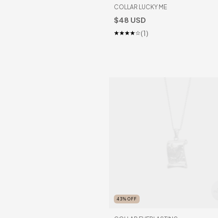
COLLAR LUCKY ME
$48 USD
(1)
43
%
OFF