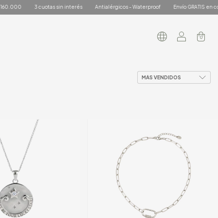
s sin interés
Antialérgicos - Waterproof
Envío GRATIS en compras desde $160.
0