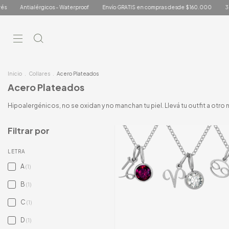
 - Waterproof
Envío GRATIS en compras desde $160.000
3 cuotas sin interés
Inicio
.
Collares
.
Acero Plateados
Acero Plateados
Hipoalergénicos, no se oxidan y no manchan tu piel. Llevá tu outfit a ot
Filtrar por
LETRA
A
(1)
B
(1)
C
(1)
D
(1)