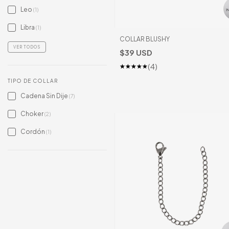
Leo
(1)
Libra
(1)
COLLAR BLUSHY
VER TODOS
$39 USD
(4)
TIPO DE COLLAR
Cadena Sin Dije
(7)
Choker
(2)
Cordón
(1)